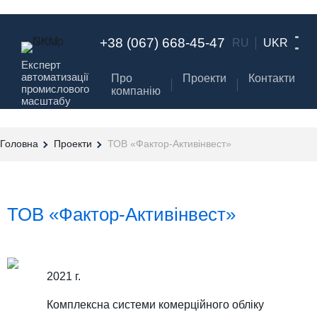
+38 (067) 668-45-47
RU
UKR
Експерт
автоматизації
Про
Проекти
Контакти
промислового
компанію
масштабу
Головна
Проекти
ТОВ «Фактор-Активінвест»
ТОВ «Фактор-Активінвест»
2021 г.
Комплексна системи комерційного обліку