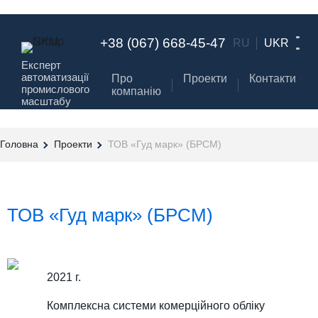
+38 (067) 668-45-47
RU
UKR
Експерт
автоматизації
Про
Проекти
Контакти
промислового
компанію
масштабу
Головна
Проекти
ТОВ «Гуд марк» (БРСМ)
ТОВ «Гуд марк» (БРСМ)
2021 г.
Комплексна системи комерційного обліку