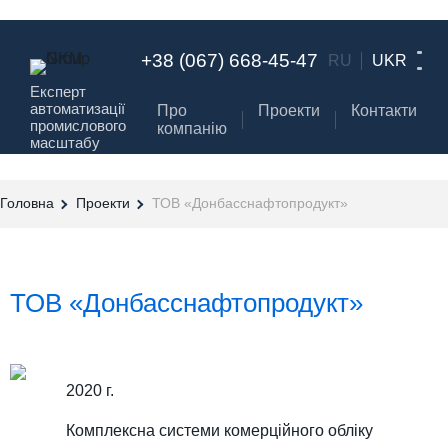
+38 (067) 668-45-47
RU
UKR
Експерт
автоматизації
Про
Проекти
Контакти
промислового
компанію
масштабу
Головна
Проекти
ТОВ «Донбасснафтопродукт»
ТОВ «Донбасснафтопродукт»
2020 г.
Комплексна системи комерційного обліку